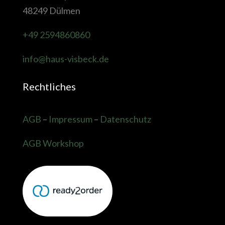
48249 Dülmen
+49 2594860860
info@haus-visbeck.de
Rechtliches
AGB
–
Impressum
–
Datenschutz
AGB Workshop