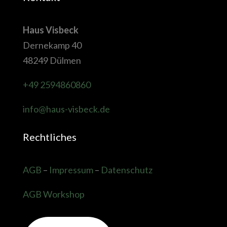
Haus Visbeck
Dernekamp 40
48249 Dülmen
+49 2594860860
info@haus-visbeck.de
Rechtliches
AGB
–
Impressum
–
Datenschutz
AGB Workshop